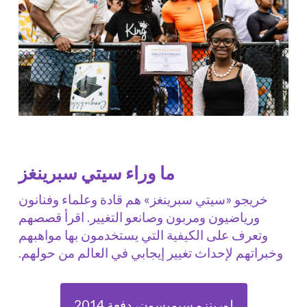
ما وراء سيتي سبرينغز
خريجو «سيتي سبرينغز» هم قادة وعلماء وفنانون
ورياضيون ومربون وصانعو التغيير. اقرأ قصصهم
وتعرف على الكيفية التي يستخدمون بها مواهبهم
وخبراتهم لإحداث تغيير إيجابي في العالم من حولهم.
لورينزو سيمبسون، دفعة 2014