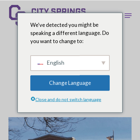
Skip
to
Menu
main
We've detected you might be
content
speaking a different language. Do
you want to change to:
Construction d'une
English
annexe à l'école
Change Language
Close and do not switch language