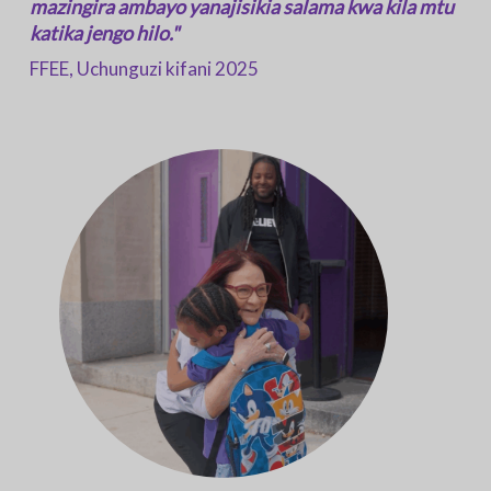
mazingira ambayo yanajisikia salama kwa kila mtu
katika jengo hilo."
FFEE, Uchunguzi kifani 2025