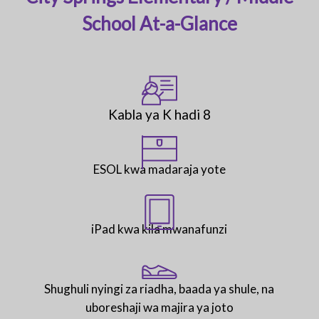
School At-a-Glance
Kabla ya K hadi 8
ESOL kwa madaraja yote
iPad kwa kila mwanafunzi
Shughuli nyingi za riadha, baada ya shule, na
uboreshaji wa majira ya joto