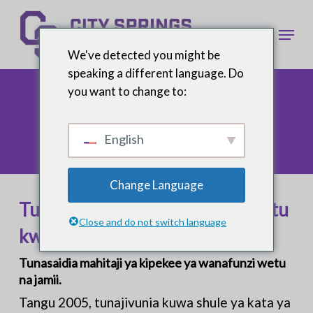
Ruka
hadi
Meny
kwa
We've detected you might be
yaliyomo
speaking a different language. Do
kuu
you want to change to:
English
Change Language
Tumekuwa nguzo ya jumuiya yetu
Close and do not switch language
kwa miongo kadhaa.
Tunasaidia mahitaji ya kipekee ya wanafunzi wetu
na jamii.
Tangu 2005, tunajivunia kuwa shule ya kata ya