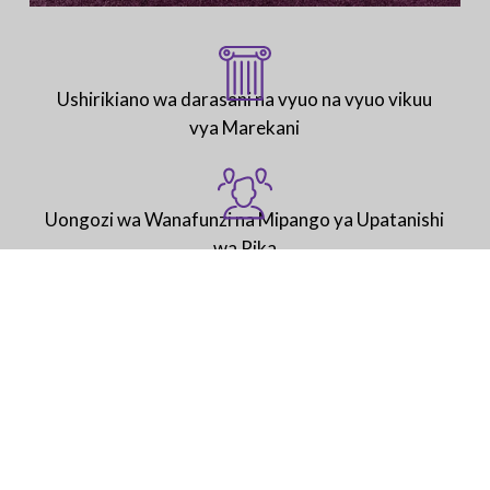
Ushirikiano wa darasani na vyuo na vyuo vikuu
vya Marekani
Uongozi wa Wanafunzi na Mipango ya Upatanishi
wa Rika
Shule nzima inazingatia utofauti, usawa,
ushirikishwaji, na kupinga ubaguzi wa rangi
Maono