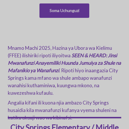
Soma Uchunguzi
Mnamo Machi 2025, Hazina ya Ubora wa Kielimu
(FFEE) ilishiriki ripoti iliyoitwa
SEEN & HEARD: Jinsi
Mwanafunzi Anayemiliki Huunda Jumuiya za Shule na
Mafanikio ya Wanafunzi
. Ripoti hiyo inaangazia City
Springs kama mfano wa shule ambapo wanafunzi
wanahisi kuthaminiwa, kuungwa mkono, na
kuwezeshwa kufaulu.
Angalia kifani ili kuona njia ambazo City Springs
husaidia kila mwanafunzi kufanya vyema shuleni na
katika ukuaji wao wa kibinafsi.
City Springs Elementary / Middle