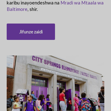
karibu inayoendeshwa na
Mradi wa Mtaala wa
Baltimore
, shir.
Jifunze zaidi