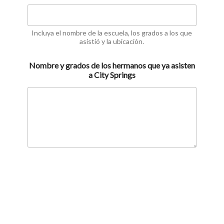
Incluya el nombre de la escuela, los grados a los que
asistió y la ubicación.
Nombre y grados de los hermanos que ya asisten
a City Springs
Nombre de los otros niños que está registrando
hoy para la lotería (se debe completar un
formulario por niño)