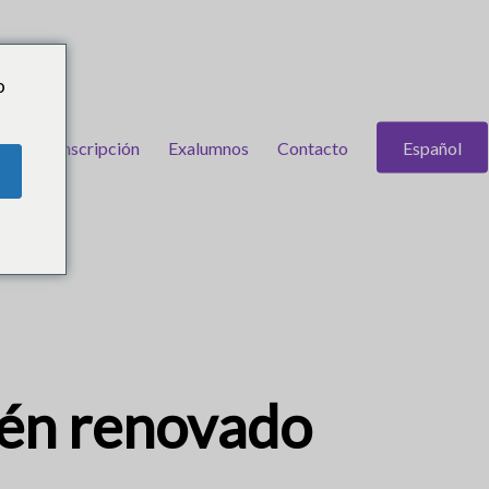
o
cias
Inscripción
Exalumnos
Contacto
Español
rsos
cién renovado