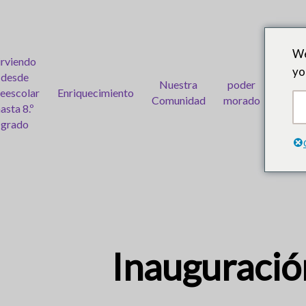
Ir
al
contenido
We
principal
irviendo
yo
desde
Nuestra
poder
eescolar
Enriquecimiento
Calen
Comunidad
morado
asta 8.º
grado
Inauguración