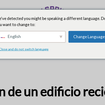
've detected you might be speaking a different language. D
u want to change to:
Noti
dario
y
English
Change Language
recu
Close and do not switch language
 de un edificio re